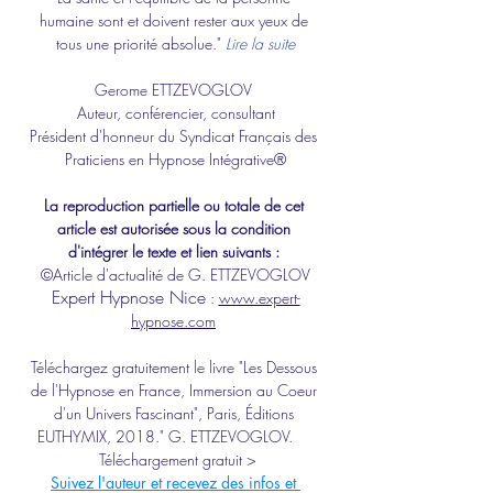
humaine sont et doivent rester aux yeux de 
tous une priorité absolue." 
Lire la suite
Gerome ETTZEVOGLOV 
Auteur, conférencier
, 
consultant
Président d'honneur du Syndicat Français des 
Praticiens en Hypnose Intégrative®
La reproduction partielle ou totale de cet 
article est autorisée sous la condition 
d'intégrer le texte et lien suivants : 
©Article d'actualité de G. ETTZEVOGLOV
Expert 
Hypnose Nice
 : 
www.expert-
hypnose.com
Téléchargez gratuitement le livre "Les Dessous 
de l'Hypnose en France, Immersion au Coeur 
d'un Univers Fascinant", Paris, Éditions 
EUTHYMIX, 2018." G. ETTZEVOGLOV.​ 
Téléchargement gratuit >
Suivez l'auteur et recevez des infos et 