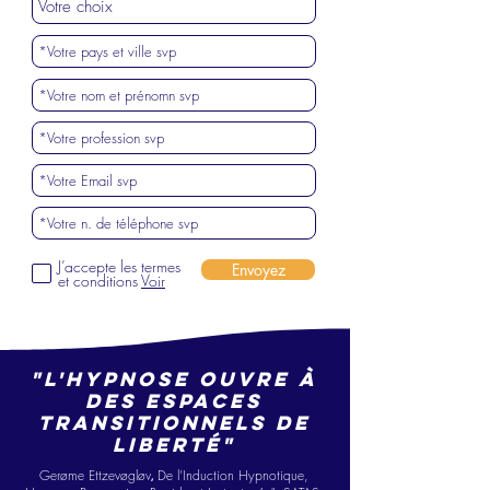
J’accepte les termes
Envoyez
et conditions
Voir
"L'hypnose ouvre à
des espaces
transitionne
ls
de
liberté"
Gerøme Ettzevøgløv
De l’Ind
ucti
on Hypno
tique,
,