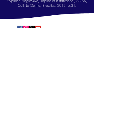
Hypnose Progressive, Ra
pide
et Instantanée", SATAS,
Coll. Le Germe, Bruxelles, 2012, p.31.
Copyright© ETTZEVØGLØV™
2006-2025
Tous droits réservés All rights
reserved
MENTIONS LÉGALES
Nos
pratiques de l'hypnose
ne se substituent à
aucun avis ni traitement médical. Nos
approches ne se substituent à aucune forme
de
psychologie clinique,
de
psychothérapie
ou de
psychanalyse
. Nous respectons les