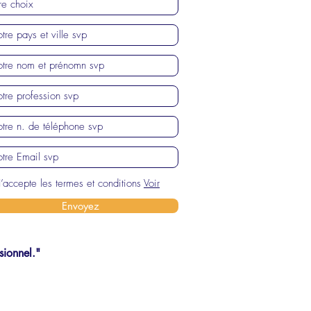
J’accepte les termes et conditions
Voir
Envoyez
sionnel."