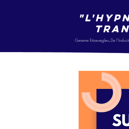
"L'hyp
tran
Gerøme Ettzevøgløv
De l’Ind
uct
,