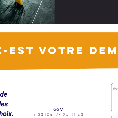
E-EST VOTRE DEM
ude
des
GSM
hoix.
+ 33 (0)6.28.26.31.63