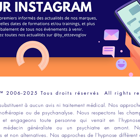
2006-2025 Tous droits réservés All rights r
substituent à aucun avis ni traitement médical. Nos approch
hothérapie
ou de
psychanalyse
. Nous respectons les
cham
et engageons toute personne qui verrait en l
'hypnos
un
médecin généraliste
ou un
psychiatre en amont
. N
 et non alternatives
. Nos approches de l'
hypnose
diffèrent 