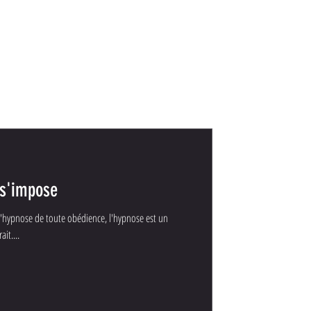
 s'impose
de l'hypnose de toute obédience, l'hypnose est un
it....