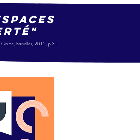
espaces
erté"
Le Germe, Bruxelles, 2012, p.31.