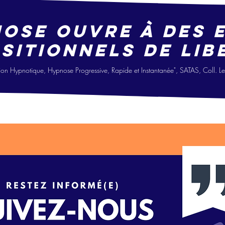
nose ouvre à des 
sitionne
ls
de lib
i
on Hypno
tique, Hypnose Progressive, Ra
pide
et Instantanée", SATAS, Coll. 