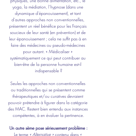
physiques, une bonne alimentation, etc., le 
yoga, la médiation, l’hypnose (dans une 
dynamique d’épanouissement), et tant 
d’autres approches non conventionnelles, 
présentent un réel bénéfice pour les Français 
soucieux de leur santé (en prévention) et de 
leur épanouissement ; cela ne suffit pas à en 
faire des médecines ou pseudo-médecines 
pour autant. « Médicaliser » 
systématiquement ce qui peut contribuer au 
bien-être de la personne humaine est-il 
indispensable ?
Seules les approches non conventionnelles 
ou traditionnelles qui se présentent comme 
thérapeutiques et/ou curatives devraient 
pouvoir prétendre à figurer dans la catégorie 
des MAC. Restent bien entendu aux instances 
compétentes, à en évaluer la pertinence.
Un autre sème pose sérieusement problème :
Le terme 
« Alternative »
 contenu dans 
« 