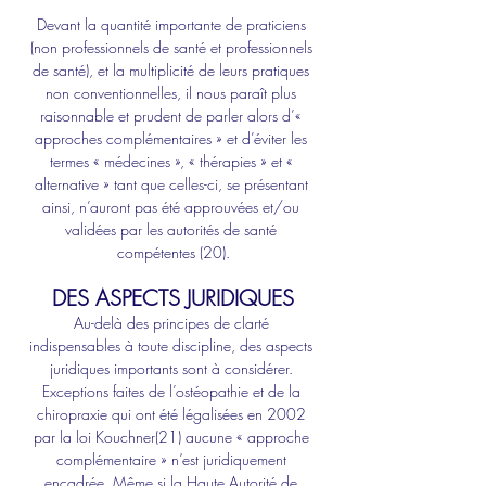
Devant la quantité importante de praticiens 
(non professionnels de santé et professionnels 
de santé), et la multiplicité de leurs pratiques 
non conventionnelles, il nous paraît plus 
raisonnable et prudent de parler alors d’« 
approches complémentaires » et d’éviter les 
termes « médecines », « thérapies » et « 
alternative » tant que celles-ci, se présentant 
ainsi, n’auront pas été approuvées et/ou 
validées par les autorités de santé 
compétentes (20).
DES ASPECTS JURIDIQUES
Au-delà des principes de clarté 
indispensables à toute discipline, des aspects 
juridiques importants sont à considérer. 
Exceptions faites de l’ostéopathie et de la 
chiropraxie qui ont été légalisées en 2002 
par la loi Kouchner(21) aucune « approche 
complémentaire » n’est juridiquement 
encadrée. Même si la Haute Autorité de 