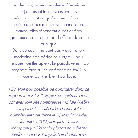
tous les cas, posent problème. Ces sèmes 
(17) en disent trop. Nous avons vu 
précédemment ce qu’était une médecine 
et/ou une thérapie conventionnelle en 
France. Elles répondent à des critères 
rigoureux et sont régies par le Code de santé 
publique.
Dans ce cas, il ne peut pas y avoir une « 
médecine non-médecine » et/ou une « 
thérapie non-thérapie ». Le paradoxe est trop 
prégnant face à une catégorie de MAC « 
fourre tout » et bien trop floue.
« Il n’était pas possible de considérer dans ce 
rapport toutes les thérapies complémentaires, 
car elles sont très nombreuses : la liste MeSH 
comporte 17 catégories de thérapies 
complémentaires (annexe 2) et la Miviludes 
dénombre 400 pratiques “à visée 
thérapeutique” (dont la plupart ne méritent 
évidemment pas l’appellation de thérapie 