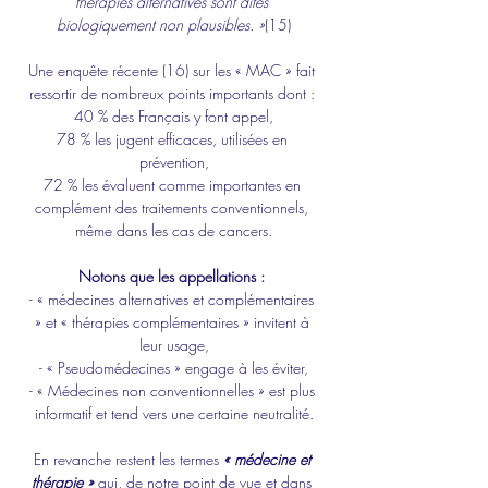
thérapies alternatives sont dites 
biologiquement non plausibles. »
(15)
Une enquête récente (16) sur les « MAC » fait 
ressortir de nombreux points importants dont : 
40 % des Français y font appel,
78 % les jugent efficaces, utilisées en 
prévention,
72 % les évaluent comme importantes en 
complément des traitements conventionnels, 
même dans les cas de cancers.
Notons que les appellations :
- « médecines alternatives et complémentaires 
» et « thérapies complémentaires » invitent à 
leur usage,
- « Pseudomédecines » engage à les éviter,
- « Médecines non conventionnelles » est plus 
informatif et tend vers une certaine neutralité.
En revanche restent les termes 
« médecine et 
thérapie »
 qui, de notre point de vue et dans 