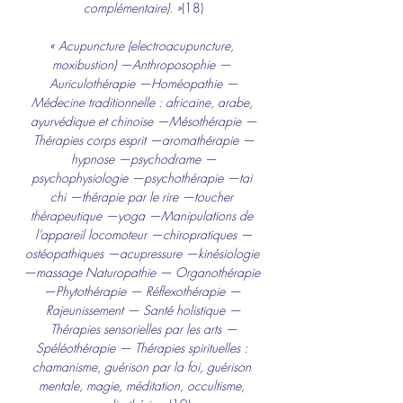
complémentaire). »
(18)
« Acupuncture (electroacupuncture, 
moxibustion) —Anthroposophie — 
Auriculothérapie —Homéopathie —
Médecine traditionnelle : africaine, arabe, 
ayurvédique et chinoise —Mésothérapie —
Thérapies corps esprit —aromathérapie —
hypnose —psychodrame —
psychophysiologie —psychothérapie —tai 
chi —thérapie par le rire —toucher 
thérapeutique —yoga —Manipulations de 
l’appareil locomoteur —chiropratiques —
ostéopathiques —acupressure —kinésiologie 
—massage Naturopathie — Organothérapie 
—Phytothérapie — Réflexothérapie — 
Rajeunissement — Santé holistique —
Thérapies sensorielles par les arts —
Spéléothérapie — Thérapies spirituelles : 
chamanisme, guérison par la foi, guérison 
mentale, magie, méditation, occultisme, 