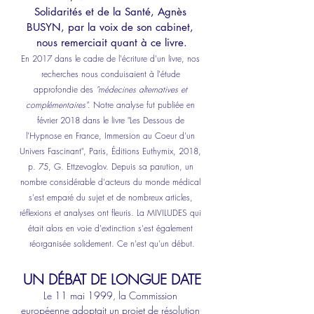
Solidarités et de la Santé, Agnès 
BUSYN, par la voix de son cabinet, 
nous remerciait quant à ce livre.
En 2017 dans le cadre de l'écriture d'un livre, nos 
recherches nous conduisaient à l'étude 
approfondie des 
"médecines alternatives et 
complémentaires"
. Notre analyse fut publiée en 
février 2018 dans le livre "Les Dessous de 
l'Hypnose en France, Immersion au Coeur d'un 
Univers Fascinant", Paris, Éditions Euthymix, 2018, 
p. 75, G. Ettzevoglov. Depuis sa parution, un 
nombre considérable d'acteurs du monde médical 
s'est emparé du sujet et de nombreux articles, 
réflexions et analyses ont fleuris. La MIVILUDES qui 
était alors en voie d'extinction s'est également 
réorganisée solidement. Ce n'est qu'un début.
UN DÉBAT DE LONGUE DATE
Le 11 mai 1999, la Commission 
européenne adoptait un projet de résolution 