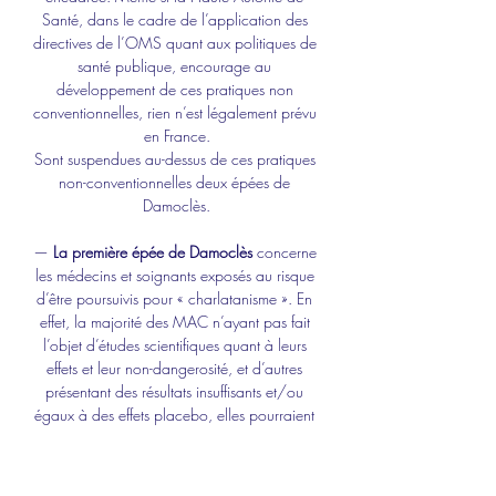
Santé, dans le cadre de l’application des 
directives de l’OMS quant aux politiques de 
santé publique, encourage au 
développement de ces pratiques non 
conventionnelles, rien n’est légalement prévu 
en France.
Sont suspendues au-dessus de ces pratiques 
non-conventionnelles deux épées de 
Damoclès.
— 
La première épée de Damoclès
 concerne 
les médecins et soignants exposés au risque 
d’être poursuivis pour « charlatanisme ». En 
effet, la majorité des MAC n’ayant pas fait 
l’objet d’études scientifiques quant à leurs 
effets et leur non-dangerosité, et d’autres 
présentant des résultats insuffisants et/ou 
égaux à des effets placebo, elles pourraient 
être considérées par des juges comme des « 
remèdes illusoires ». En cas de poursuites 
pénales, le praticien et/ou l’établissement de 