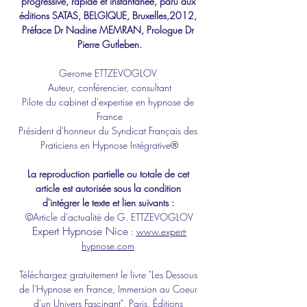
progressive, rapide et instantanée, paru aux 
éditions SATAS, BELGIQUE, Bruxelles,2012, 
Préface Dr Nadine MEMRAN, Prologue Dr 
Pierre Gutleben.
Gerome ETTZEVOGLOV 
Auteur, conférencier
, 
consultant
Pilote du cabinet d'expertise en hypnose de 
France
Président d'honneur du Syndicat Français des 
Praticiens en Hypnose Intégrative®
La reproduction partielle ou totale de cet 
article est autorisée sous la condition 
d'intégrer le texte et lien suivants : 
©Article d'actualité de G. ETTZEVOGLOV
Expert 
Hypnose Nice
 : 
www.expert-
hypnose.com
Téléchargez gratuitement le livre "Les Dessous 
de l'Hypnose en France, Immersion au Coeur 
d'un Univers Fascinant", Paris, Éditions 