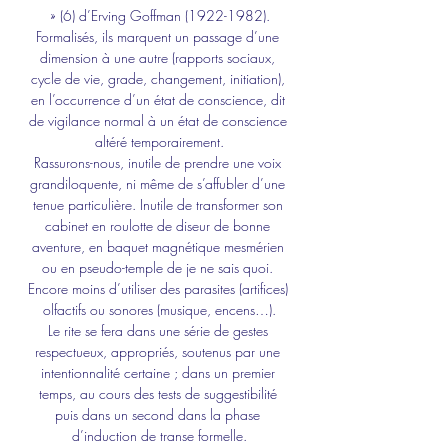
» (6) d’Erving Goffman (1922-1982).
Formalisés, ils marquent un passage d’une 
dimension à une autre (rapports sociaux, 
cycle de vie, grade, changement, initiation), 
en l’occurrence d’un état de conscience, dit 
de vigilance normal à un état de conscience 
altéré temporairement.
Rassurons-nous, inutile de prendre une voix 
grandiloquente, ni même de s’affubler d’une 
tenue particulière. Inutile de transformer son 
cabinet en roulotte de diseur de bonne 
aventure, en baquet magnétique mesmérien 
ou en pseudo-temple de je ne sais quoi. 
Encore moins d’utiliser des parasites (artifices) 
olfactifs ou sonores (musique, encens…).
Le rite se fera dans une série de gestes 
respectueux, appropriés, soutenus par une 
intentionnalité certaine ; dans un premier 
temps, au cours des tests de suggestibilité 
puis dans un second dans la phase 
d’induction de transe formelle.