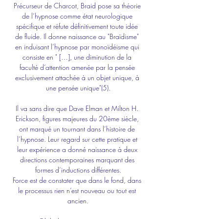
Précurseur de Charcot, Braid pose sa théorie 
de l’hypnose comme état neurologique 
spécifique et réfute définitivement toute idée 
de fluide. Il donne naissance au "Braïdisme" 
en induisant l’hypnose par monoïdéisme qui 
consiste en " […], une diminution de la 
faculté d’attention amenée par la pensée 
exclusivement attachée à un objet unique, à 
une pensée unique"(5).
Il va sans dire que Dave Elman et Milton H. 
Erickson, figures majeures du 20ème siècle, 
ont marqué un tournant dans l’histoire de 
l’hypnose. Leur regard sur cette pratique et 
leur expérience a donné naissance à deux 
directions contemporaines marquant des 
formes d’inductions différentes.
Force est de constater que dans le fond, dans 
le processus rien n’est nouveau ou tout est 
ancien.