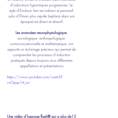
d’inductions hypnotiques progressives. Le 
style d’Erickson lent est indirect et permissif, 
celui d’Elman plus rapide (replacé dans son 
époque) est direct et directif.
Les avancées neurophysiologique
, 
sociologique, anthropologique, 
communicationnelle et mathématique, ont 
apporté un éclairage précieux qui permet de 
comprendre les processus d’induction 
pratiqués depuis toujours sous différentes 
appellations et présentations.
https://www.youtube.com/watch?
v=Opqv1tti_tw
Une vidéo d’hypnose flash® qui a plus de15 