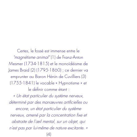
Certes, le fossé est immense entre le 
"magnétisme animal"
 (1) de Franz-Anton 
Mesmer (1734-1815) et le monoïdéisme de 
James Braid (2) (1795-1860) ; ce dernier va 
emprunter au Baron Hénin de Cuvilliers (3) 
(1755-1841) le vocable « Hypnotisme » et 
le définir comme étant :
« Un état particulier du système nerveux, 
déterminé par des manœuvres artificielles ou 
encore, un état particulier du système 
nerveux, amené par la concentration fixe et 
abstraite de l’œil mental, sur un objet, qui 
n’est pas par lui-même de nature excitante. »
(4)