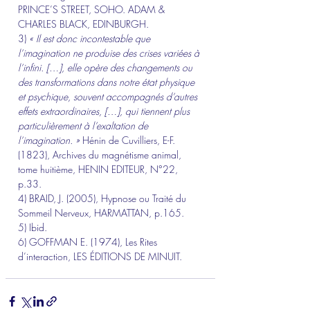
PRINCE’S STREET, SOHO. ADAM & 
CHARLES BLACK, EDINBURGH.
3) 
« Il est donc incontestable que 
l’imagination ne produise des crises variées à 
l’infini. […], elle opère des changements ou 
des transformations dans notre état physique 
et psychique, souvent accompagnés d’autres 
effets extraordinaires, […], qui tiennent plus 
particulièrement à l’exaltation de 
l’imagination. » 
Hénin de Cuvilliers, E-F. 
(1823), Archives du magnétisme animal, 
tome huitième, HENIN EDITEUR, N°22, 
p.33.
4) BRAID, J. (2005), Hypnose ou Traité du 
Sommeil Nerveux, HARMATTAN, p.165.
5) Ibid.
6) GOFFMAN E. (1974), Les Rites 
d’interaction, LES ÉDITIONS DE MINUIT.