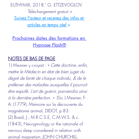
EUTHYMIX, 2018." G. ETTZEVOGLOV.​ 
Téléchargement gratuit >
Suivez l'auteur et recevez des infos et 
articles en temps réel
 >
Prochaines dates des formations en 
Hypnose Flash®
NOTES DE BAS DE PAGE
1) Mesmer y croyait : 
« Cette doctrine, enfin, 
mettre le Médecin en état de bien juger du 
degré de fanté de chaque individu, & de le 
préferver des maladies auxquelles il pourroit 
être expofé. L’art de guérrir, parviendra ainsi 
à la dernière perfection. »
  (Sic.) Mesmer, F-
A. (1779), Mémoire sur la découverte du 
magnétisme animal, DIDOT, p.83.
(2) Braid, J., M.R.C.S.E, C.M.W.S. & c. 
(1843), Neurypnology or the rationale of 
nervous sleep considered in relation with 
animal magnetism, JOHN CHURCHILL, 