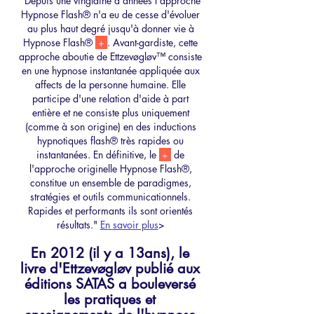
"Depuis une vingtaine d'années l'approche 
Hypnose Flash® n'a eu de cesse d'évoluer 
au plus haut degré jusqu'à donner vie à 
Hypnose Flash® 
+ 
. Avant-gardiste, cette 
approche aboutie de Ettzevøgløv™ consiste 
en une hypnose instantanée appliquée aux 
affects de la personne humaine. Elle 
participe d'une relation d'aide à part 
entière et ne consiste plus uniquement 
(comme à son origine) en des inductions 
hypnotiques flash® très rapides ou 
instantanées. En définitive, le 
+ 
 de 
l'approche originelle Hypnose Flash®, 
constitue un ensemble de paradigmes, 
stratégies et outils communicationnels. 
Rapides et performants ils sont orientés 
résultats." 
En savoir plus
> 
En 2012 (il y a 13ans), le 
livre d'Ettzevøgløv publié aux 
éditions SATAS a bouleversé 
les pratiques et 