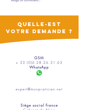
souffrant
s'adresser ?
QUELLE-EST
VOTRE DEMANDE ?
GSM
+ 33 (0)6.28.26.31.63
WhatsApp
expert@monpraticien.net
Siège social France
Cabinet de Nice