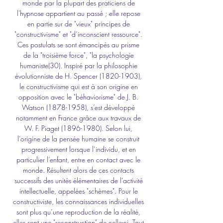
monde par la plupart des praticiens de 
l'hypnose appartient au passé ; elle repose 
en partie sur de "vieux" principes de 
"constructivisme" et "d’inconscient ressource". 
Ces postulats se sont émancipés au prisme 
de la "troisième force", "la psychologie 
humaniste(30). Inspiré par la philosophie 
évolutionniste de H. Spencer (1820-1903), 
le constructivisme qui est à son origine en 
opposition avec le "béhaviorisme" de J. B. 
Watson (1878-1958), s’est développé 
notamment en France grâce aux travaux de 
W. F. Piaget (1896-1980). Selon lui, 
l’origine de la pensée humaine se construit 
progressivement lorsque l’individu, et en 
particulier l’enfant, entre en contact avec le 
monde. Résultent alors de ces contacts 
successifs des unités élémentaires de l’activité 
intellectuelle, appelées "schèmes". Pour le 
constructiviste, les connaissances individuelles 
sont plus qu’une reproduction de la réalité, 
elles sont une "reconstruction" de celle-ci. Tout 