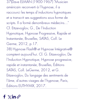
37)Dave ELMAN (1900-1967) "Musicien 
américain reconverti à l’hypnose, il a 
raccourci les temps d’inductions hypnotiques 
et a transcrit ses suggestions sous forme de 
scripts. Il a formé denombreux médecins…" 
Cf. Ettzevoglov, G., De l’Induction 
Hypnotique, Hypnose Progressive, Rapide et 
Instantanée, Bruxelles, SATAS, Coll. Le 
Germe, 2012, p.17.
38) Hypnose Flash® et Hypnose Intégrative® 
comptent aujourd'hui. Cf. G. Ettzevoglov, De 
l’Induction Hypnotique, Hypnose progressive, 
rapide et instantanée, Bruxelles, Éditions 
SATAS, Coll. LeGerme, 2012, et G. 
Ettzevoglov, Du langage des sentiments de 
l’âme, d’autres visages de l’hypnose, Paris, 
Éditions EUTHYMIX, 2017.