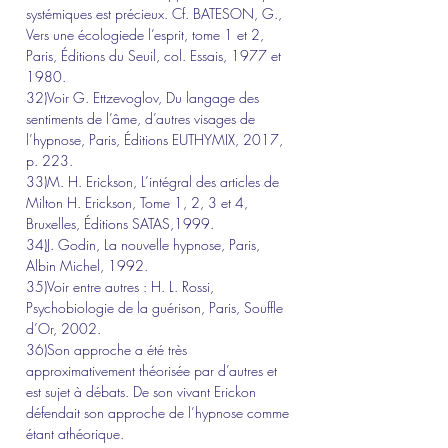
systémiques est précieux. Cf. BATESON, G., 
Vers une écologiede l’esprit, tome 1 et 2, 
Paris, Éditions du Seuil, col. Essais, 1977 et 
1980.
32)Voir G. Ettzevoglov, Du langage des 
sentiments de l’âme, d’autres visages de 
l’hypnose, Paris, Éditions EUTHYMIX, 2017, 
p. 223.
33)M. H. Erickson, L’intégral des articles de 
Milton H. Erickson, Tome 1, 2, 3 et 4, 
Bruxelles, Éditions SATAS,1999.
34)J. Godin, La nouvelle hypnose, Paris, 
Albin Michel, 1992.
35)Voir entre autres : H. L. Rossi, 
Psychobiologie de la guérison, Paris, Souffle 
d’Or, 2002.
36)Son approche a été très 
approximativement théorisée par d’autres et 
est sujet à débats. De son vivant Erickon 
défendait son approche de l’hypnose comme 
étant athéorique.