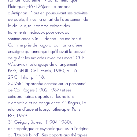
Plutarque (-46 -126)écrit, à propos 
d'Antiphon : "Tout en poursuivant ses activités 
de poète, il inventa un art de l’apaisement de 
la douleur, tout comme existent des 
traitements médicaux pour ceux qui 
sontmalades. On lui donna une maison à 
Corinthe près de l’agora, qu’il orna d’une 
enseigne qui annonçait qu’il avait le pouvoir 
de guérir les malades avec des mots." Cf. P. 
Wtzlawick, Lelangage du changement, 
Paris, SEUIL, Coll. Essais, 1980, p. 16.
29)Cf. Infra, p. 116.
30)Voir "L’approche centrée sur la personne" 
de Carl Rogers (1902-1987) et ses 
extraordinaires apports sur les notions 
d’empathie et de congruence. C. Rogers, La 
relation d’aide et lapsychothérapie, Paris, 
ESF, 1999.
31)Grégory Bateson (1904-1980), 
anthropologue et psychologue, est à l’origine 
du "Double blind". Ses apports aux thérapies 