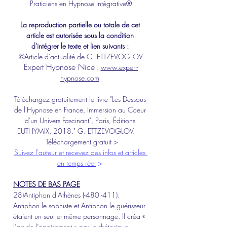
Praticiens en Hypnose Intégrative®
La reproduction partielle ou totale de cet 
article est autorisée sous la condition 
d'intégrer le texte et lien suivants : 
©Article d'actualité de G. ETTZEVOGLOV
Expert 
Hypnose Nice
 : 
www.expert-
hypnose.com
Téléchargez gratuitement le livre "Les Dessous 
de l'Hypnose en France, Immersion au Coeur 
d'un Univers Fascinant", Paris, Éditions 
EUTHYMIX, 2018." G. ETTZEVOGLOV.​ 
Téléchargement gratuit >
Suivez l'auteur et recevez des infos et articles 
en temps réel
 >
NOTES DE BAS PAGE
28)Antiphon d'Athènes (-480 -411). 
Antiphon le sophiste et Antiphon le guérisseur 
étaient un seul et même personnage. Il créa « 
l’art de l’apaisement » par la rhétorique. 