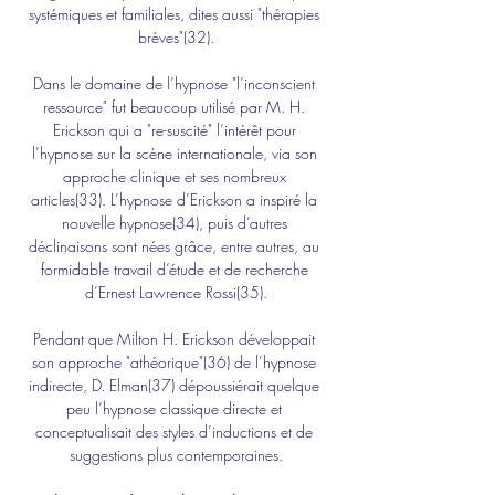
systémiques et familiales, dites aussi "thérapies 
brèves"(32).
Dans le domaine de l’hypnose "l’inconscient 
ressource" fut beaucoup utilisé par M. H. 
Erickson qui a "re-suscité" l’intérêt pour 
l’hypnose sur la scène internationale, via son 
approche clinique et ses nombreux 
articles(33). L’hypnose d’Erickson a inspiré la 
nouvelle hypnose(34), puis d’autres 
déclinaisons sont nées grâce, entre autres, au 
formidable travail d’étude et de recherche 
d’Ernest Lawrence Rossi(35).
Pendant que Milton H. Erickson développait 
son approche "athéorique"(36) de l’hypnose 
indirecte, D. Elman(37) dépoussiérait quelque 
peu l’hypnose classique directe et 
conceptualisait des styles d’inductions et de 
suggestions plus contemporaines.