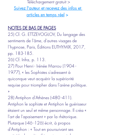
Téléchargement gratuit >
Suivez l'auteur et recevez des infos et 
articles en temps réel
 >
NOTES DE BAS DE PAGES
25) Cf. G. ETTZEVOGLOV, Du langage des 
sentiments de l’âme, d’autres visages de 
l’hypnose, Paris, Éditions EUTHYMIX, 2017, 
pp. 183-185.
26) Cf. Infra, p. 113.
27) Pour Henri - Irénée Marrou (1904 - 
1977), « les Sophistes s'adressent à 
quiconque veut acquérir la supériorité 
requise pour triompher dans l'arène politique. 
»
28) Antiphon d'Athènes (-480 -411). 
Antiphon le sophiste et Antiphon le guérisseur 
étaient un seul et même personnage. Il créa « 
l’art de l’apaisement » par la rhétorique. 
Plutarque (-46 -126) écrit, à propos 
d'Antiphon : « Tout en poursuivant ses 