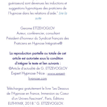
guérisseurs) sont devenues les inductions et 
suggestions hypnotiques des praticiens de 
l’hypnose dans les relations d’aide." 
Lire la 
suite
Gerome ETTZEVOGLOV 
Auteur, conférencier
, 
consultant
Président d'honneur du Syndicat Français des 
Praticiens en Hypnose Intégrative®
La reproduction partielle ou totale de cet 
article est autorisée sous la condition 
d'intégrer le texte et lien suivants : 
©Article d'actualité de G. ETTZEVOGLOV
Expert 
Hypnose Nice
 : 
www.expert-
hypnose.com
Téléchargez gratuitement le livre "Les Dessous 
de l'Hypnose en France, Immersion au Coeur 
d'un Univers Fascinant", Paris, Éditions 
EUTHYMIX, 2018." G. ETTZEVOGLOV.​ 