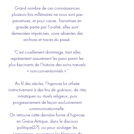
Grand nombre de ces connaissances 
plusieurs fois millénaires ne nous sont pas 
parvenues, et pour cause. Transmises en 
grande partie par l’oralité, elles sont 
demeurées imprécises, voire absentes des 
archives et traces du passé. 
"C’est cruellement dommage, tant elles 
représentent assurément les pans parmi les 
plus fascinants de l’histoire des soins naturels 
« non-conventionnels »."
Au fil des siècles, l’hypnose fut utilisée 
instinctivement à des fins de guérison, de rites 
initiatiques ou rituels religieux, puis 
progressivement de façon exclusivement 
communicationnelle. 
On retrouve cette dernière forme d’hypnose 
en Grèce Antique, dans le discours 
politique(27), ou pour soulager les 
consciences, ou soigner les blessures de 