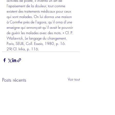
activités de poète, il inventa un art de 
l’apaisement de la douleur, tout comme 
existent des traitements médicaux pour ceux 
qui sont malades. On lui donna une maison 
à Corinthe près de l’agora, qu’il orna d’une 
enseigne qui annonçait qu’il avait le pouvoir 
de guérir les malades avec des mots. » Cf. P. 
Wtzlawick, Le langage du changement, 
Paris, SEUIL, Coll. Essais, 1980, p. 16.
29) Cf. Infra, p. 116.
Posts récents
Voir tout