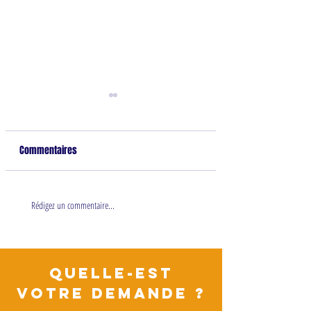
Commentaires
Des origines de l'hypnose
Hypnose progressiv
Rédigez un commentaire...
rapide et instantan
QUELLE-EST
VOTRE DEMANDE ?