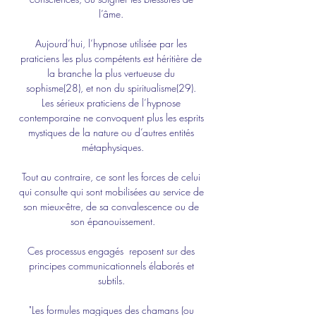
l’âme. 
Aujourd’hui, l’hypnose utilisée par les 
praticiens les plus compétents est héritière de 
la branche la plus vertueuse du 
sophisme(28), et non du spiritualisme(29). 
Les sérieux praticiens de l’hypnose 
contemporaine ne convoquent plus les esprits 
mystiques de la nature ou d’autres entités 
métaphysiques.
Tout au contraire, ce sont les forces de celui 
qui consulte qui sont mobilisées au service de 
son mieux-être, de sa convalescence ou de 
son épanouissement.
Ces processus engagés  reposent sur des 
principes communicationnels élaborés et 
subtils. 
"Les formules magiques des chamans (ou 