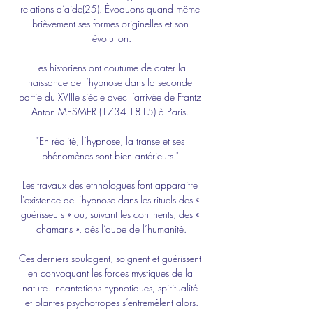
relations d’aide(25). Évoquons quand même 
brièvement ses formes originelles et son 
évolution.
Les historiens ont coutume de dater la 
naissance de l’hypnose dans la seconde 
partie du XVIIIe siècle avec l’arrivée de Frantz 
Anton MESMER (1734-1815) à Paris. 
"En réalité, l’hypnose, la transe et ses 
phénomènes sont bien antérieurs." 
Les travaux des ethnologues font apparaitre 
l’existence de l’hypnose dans les rituels des « 
guérisseurs » ou, suivant les continents, des « 
chamans », dès l’aube de l’humanité.
Ces derniers soulagent, soignent et guérissent 
en convoquant les forces mystiques de la 
nature. Incantations hypnotiques, spiritualité 
et plantes psychotropes s’entremêlent alors.