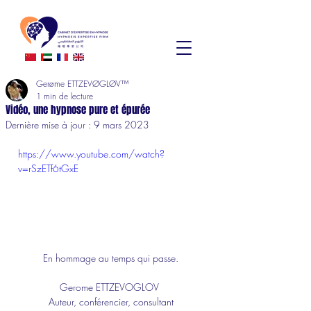
Gerøme ETTZEVØGLØV™
1 min de lecture
Vidéo, une hypnose pure et épurée
Dernière mise à jour :
9 mars 2023
https://www.youtube.com/watch?
v=rSzETf6tGxE
En hommage au temps qui passe.
Gerome ETTZEVOGLOV 
Auteur, conférencier
, 
consultant