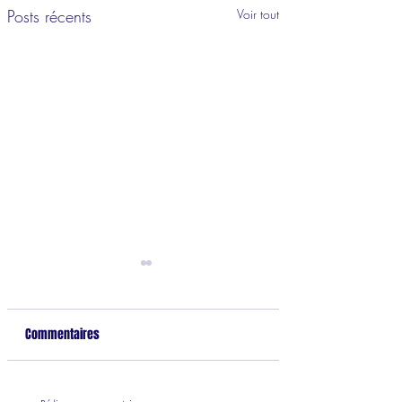
Posts récents
Voir tout
Commentaires
L'hypnose en hérit
Extrait vidéo de