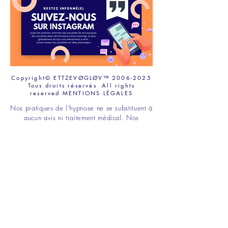
Copyright© ETTZEVØGLØV™
2006-2025
Tous droits réservés All rights
reserved
MENTIONS LÉGALES
Nos
pratiques de l'hypnose
ne se substituent à
aucun avis ni traitement médical. Nos
approches ne se substituent à aucune forme
de
psychologie clinique,
de
psychothérapie
ou de
psychanalyse
. Nous respectons les
champs de compétences
des acteurs du
monde médical
et
paramédical
et engageons
toute personne qui verrait en l
'hypnose une
alternative à la médecine conventionnelle
, à
consulter un
médecin généraliste
ou un
psychiatre en amont
. Nos approches de
l'hypnose non thérapeutique
sont
complémentaires et non alternatives
. Nos