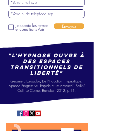
J’accepte les termes
Envoyez
et conditions
Voir
"L'hypnose ouvre à
des espaces
transitionne
ls
de
liberté"
Gerøme Ettzevøgløv
De l’Ind
ucti
on Hypno
tique,
,
Hypnose Progressive, Ra
pide
et Instantanée", SATAS,
Coll. Le Germe, Bruxelles, 2012, p.31.