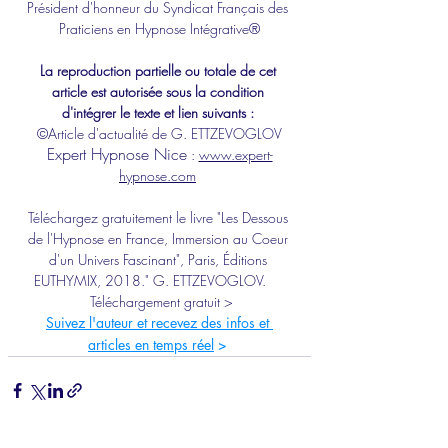
Président d'honneur du Syndicat Français des 
Praticiens en Hypnose Intégrative®
La reproduction partielle ou totale de cet 
article est autorisée sous la condition 
d'intégrer le texte et lien suivants : 
©Article d'actualité de G. ETTZEVOGLOV
Expert 
Hypnose Nice
 : 
www.expert-
hypnose.com
Téléchargez gratuitement le livre "Les Dessous 
de l'Hypnose en France, Immersion au Coeur 
d'un Univers Fascinant", Paris, Éditions 
EUTHYMIX, 2018." G. ETTZEVOGLOV.​ 
Téléchargement gratuit >
Suivez l'auteur et recevez des infos et 
articles en temps réel
 >