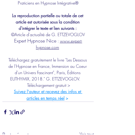
Praticiens en Hypnose Intégrative®
La reproduction partielle ou totale de cet 
article est autorisée sous la condition 
d'intégrer le texte et lien suivants : 
©Article d'actualité de G. ETTZEVOGLOV
Expert 
Hypnose Nice
 : 
www.expert-
hypnose.com
Téléchargez gratuitement le livre "Les Dessous 
de l'Hypnose en France, Immersion au Coeur 
d'un Univers Fascinant", Paris, Éditions 
EUTHYMIX, 2018." G. ETTZEVOGLOV.​ 
Téléchargement gratuit >
Suivez l'auteur et recevez des infos et 
articles en temps réel
 >
Posts récents
Voir tout