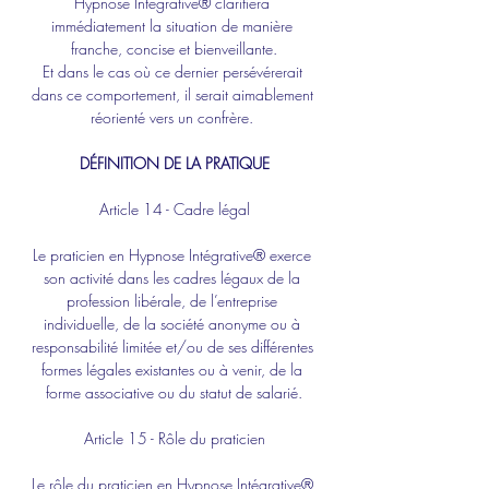
Hypnose Intégrative® clarifiera 
immédiatement la situation de manière 
franche, concise et bienveillante.
Et dans le cas où ce dernier persévérerait 
dans ce comportement, il serait aimablement 
réorienté vers un confrère. 
DÉFINITION DE LA PRATIQUE
Article 14 - Cadre légal
Le praticien en Hypnose Intégrative® exerce 
son activité dans les cadres légaux de la 
profession libérale, de l’entreprise 
individuelle, de la société anonyme ou à 
responsabilité limitée et/ou de ses différentes 
formes légales existantes ou à venir, de la 
forme associative ou du statut de salarié.
Article 15 - Rôle du praticien
Le rôle du praticien en Hypnose Intégrative® 