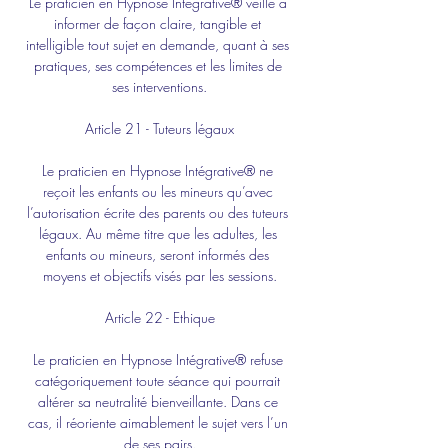
Le praticien en Hypnose Intégrative® veille à 
informer de façon claire, tangible et 
intelligible tout sujet en demande, quant à ses 
pratiques, ses compétences et les limites de 
ses interventions.
Article 21 - Tuteurs légaux
Le praticien en Hypnose Intégrative® ne 
reçoit les enfants ou les mineurs qu’avec 
l’autorisation écrite des parents ou des tuteurs 
légaux. Au même titre que les adultes, les 
enfants ou mineurs, seront informés des 
moyens et objectifs visés par les sessions.
Article 22 - Ethique
Le praticien en Hypnose Intégrative® refuse 
catégoriquement toute séance qui pourrait 
altérer sa neutralité bienveillante. Dans ce 
cas, il réoriente aimablement le sujet vers l’un 
de ses pairs.