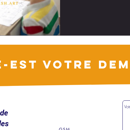
E-EST VOTRE DEM
ude
des
GSM