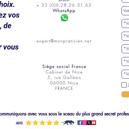
hoix.
+ 33 (0)6.28.26.31.63
WhatsApp
ez vos
, de
expert@monpraticien.net
r vous
Siège social France
Cabinet de Nice
5, rue Galléan
06000 Nice
FRANCE
mmuniquons avec vous sous le sceau du plus grand secret profes
AVIS