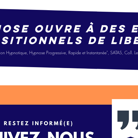
nose ouvre à des 
sitionne
ls
de lib
i
on Hypno
tique, Hypnose Progressive, Ra
pide
et Instantanée", SATAS, Coll. 