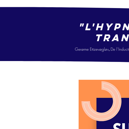
"L'hyp
tran
Gerøme Ettzevøgløv
De l’Ind
uct
,