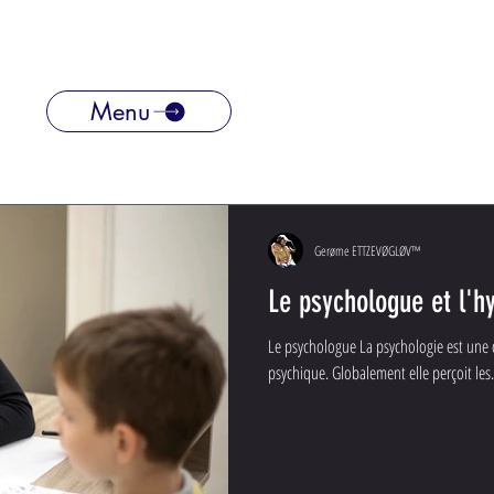
Menu
Gerøme ETTZEVØGLØV™
Le psychologue et l'h
Le psychologue La psychologie est une 
psychique. Globalement elle perçoit les.