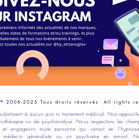
2006-2025 Tous droits réservés All rights r
substituent à aucun avis ni traitement médical. Nos approch
hothérapie
ou de
psychanalyse
. Nous respectons les
cham
et engageons toute personne qui verrait en l
'hypnos
un
médecin généraliste
ou un
psychiatre en amont
. N