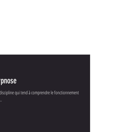
ypnose
discipline qui tend à comprendre le fonctionnement
..