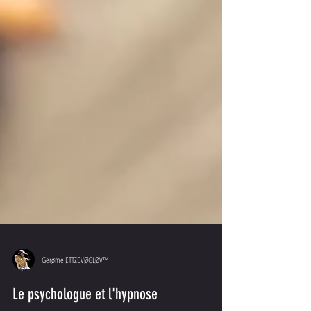
Gerøme ETTZEVØGLØV™