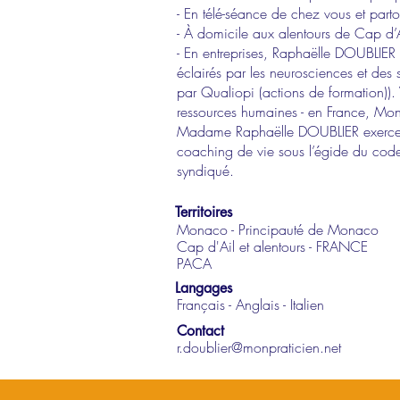
- En télé-séance de chez vous et par
- À domicile aux alentours de Cap d’Ai
- En entreprises, Raphaëlle DOUBLIER
éclairés par les neurosciences et des 
par Qualiopi (actions de formation)).
ressources humaines - en France, Mo
Madame Raphaëlle DOUBLIER exerce le
coaching de vie sous l’égide du code
syndiqué.
Territoires
Monaco - Principauté de Monaco
Cap d'Ail et alentours - FRANCE
PACA
Langages
Français - Anglais - Italien
Contact
r.doublier@monpraticien.net