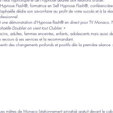
 l’état hypnotique et de l’hypnose dédiée aux relations d’aide.
 Hypnose Flash®, formatrice en Self Hypnose Flash®, conférencière
phaëlle dédie son savoir-faire au profit de votre succès et à la réali
ofessionnel.
t une démonstration d’Hypnose flash® en direct pour TV Monaco. N
aëlle Doublier on vient tout Oublier. »
ins, adultes, femmes enceintes, enfants, adolescents mais aussi des
eu recours à ses services et la recommandant.
entir des changements profonds et positifs dès la première séance :
n
es mètres de Monaco (stationnement privatisé gratuit devant le cabi