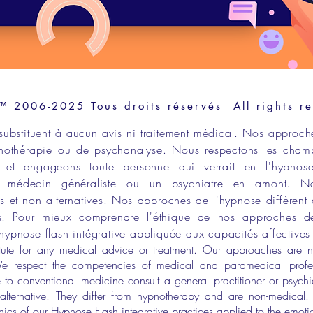
2006-2025 Tous droits réservés All rights r
substituent à aucun avis ni traitement médical. Nos approch
hothérapie
ou de
psychanalyse
. Nous respectons les
cham
et engageons toute personne qui verrait en l
'hypnos
un
médecin généraliste
ou un
psychiatre en amont
. N
 et non alternatives
. Nos approches de l'
hypnose
diffèrent 
s
. Pour mieux comprendre l'éthique de nos approches de
hypnose flash intégrative
appliquée aux
capacités affective
itute for any medical advice or treatment. Our approaches are
n
We respect the
competencies of medical and paramedical prof
 to conventional medicine consult a general practitioner or psychi
lternative. They differ
from hypnotherapy and are non-medical. T
thics of our Hypnose Flash integrative practices applied to the emot