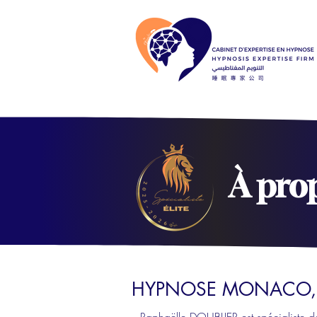
​À pro
HYPNOSE MONACO, C