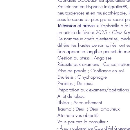
Raphaëlle DOUBLIER est spécialiste de
Praticienne en Hypnose Intégrative®,
neurosciences et en musicothérapie, Ra
sous le sceau du plus grand secret pr
> Raphaëlle a fai
Télévision et presse
un article de février 2025
« Chez Raph
De nombreux chefs d'entreprise, médec
différentes hautes personnalités, ont 
Son approche tangible permet de ress
Gestion du stress ; Angoisse
Réussite aux examens ; Concentratio
Prise de parole ; Confiance en soi
Enurésie ; Onychophagie
Phobies ; Douleurs
Préparation aux examens/opérations
Arrêt du tabac
Libido ; Accouchement
Trauma ; Deuil ; Deuil amoureux
Atteindre vos objectifs
Vous pourrez la consulter :
- À son cabinet de Cap d’Ail à quelqu