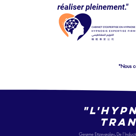
réaliser pleinement."
"Nous co
"L'hyp
tran
Gerøme Ettzevøgløv
De l’Ind
uct
,