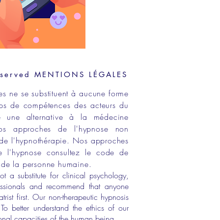
eserved
MENTIONS LÉGALES
es ne se substituent à aucune forme
ps de compétences
des acteurs du
e une alternative à la médecine
os approches de
l'hypnose non
de l'
hypnothérapie
. Nos approches
 l'hypnose consultez le
code de
s de la personne humaine
.
ot a substitute for clinical psychology,
essionals and recommend that anyone
atrist
first. Our non-therapeutic hypnosis
o better understand the ethics of our
ional
capacities of the human being.