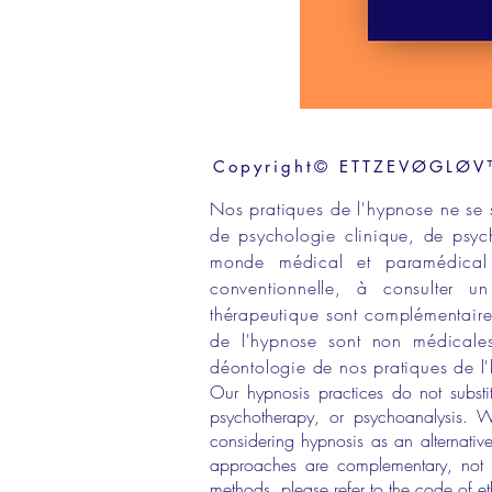
Copyright© ETTZEVØGLØV™ 
Nos
pratiques de l'hypnose
ne se 
de
psychologie clinique,
de
psyc
monde médical
et
paramédical
conventionnelle
, à consulter 
thérapeutique
sont
complémentaires
de l'
hypnose sont non médicale
déontologie de nos pratiques
de l'
Our hypnosis practices do not subst
psychotherapy, or psychoanalysis. 
considering hypnosis as an alternative
approaches are complementary, not a
methods, please
refer to the code of e