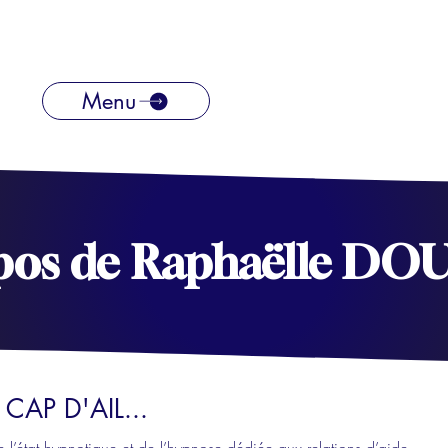
Menu
pos
de
Raphaëlle DO
AP D'AIL...