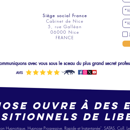
Siège social France
Cabinet de Nice
5, rue Galléan
06000 Nice
FRANCE
mmuniquons avec vous sous le sceau du plus grand secret profes
AVIS
nose ouvre à des 
sitionne
ls
de lib
i
on Hypno
tique, Hypnose Progressive, Ra
pide
et Instantanée", SATAS, Coll. 