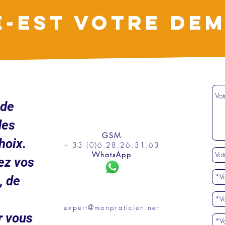
E-EST VOTRE DEM
ude
des
GSM
hoix.
+ 33 (0)6.28.26.31.63
WhatsApp
ez vos
, de
expert@monpraticien.net
r vous