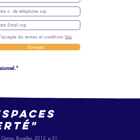
J’accepte les termes et conditions
Voir
Envoyez
sionnel."
espaces
erté"
Le Germe, Bruxelles, 2012, p.31.