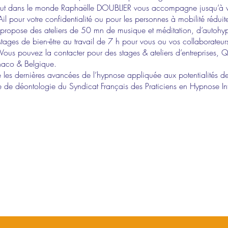
tout dans le monde Raphaëlle DOUBLIER vous accompagne jusqu’à vot
l pour votre confidentialité ou pour les personnes à mobilité réduit
 propose des ateliers de 50 mn de musique et méditation, d’autoh
stages de bien-être au travail de 7 h pour vous ou vos collaborateurs
Vous pouvez la contacter pour des stages & ateliers d’entreprises, 
naco & Belgique.
s dernières avancées de l’hypnose appliquée aux potentialités d
 de déontologie du Syndicat Français des Praticiens en Hypnose Int