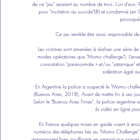
de ce "jeu" seraient au nombre de trois. L’un d’eux
pour "incitation au suicide"(8) et condamné (en Si
provoqué 
Ce jeu semble être aussi responsable de
Les victimes sont amenées à réaliser une série de
modes opératoires que "Momo challenge"). L’ense
connotation "paranormale » et/ou "satanique" et
sidération égal a
En Argentine la police a suspecté le "Momo challen
(Buenos Aires, 2018). Avant de mettre fin à ses jour
Selon le "Buenos Aires Times", la police argentine a
la vidéo en ligne pou
En France quelques mises en garde visent à encou
numéros des téléphones liés au "Momo Challenge" et
apparaissent bien insuffisants en rapport aux risque