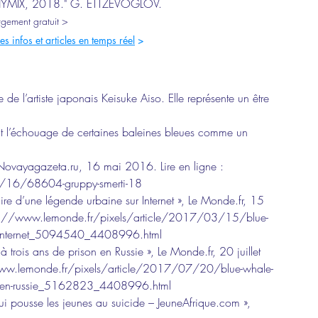
UTHYMIX, 2018." G. ETTZEVOGLOV.​ 
rgement gratuit >
es infos et articles en temps réel
 >
e de l’artiste japonais Keisuke Aiso. Elle représente un être 
ant l’échouage de certaines baleines bleues comme un 
Novayagazeta.ru, 16 mai 2016. Lire en ligne : 
/16/68604-gruppy-smerti-18
ire d’une légende urbaine sur Internet », Le Monde.fr, 15 
tps://www.lemonde.fr/pixels/article/2017/03/15/blue-
sur-internet_5094540_4408996.html
rois ans de prison en Russie », Le Monde.fr, 20 juillet 
www.lemonde.fr/pixels/article/2017/07/20/blue-whale-
on- en-russie_5162823_4408996.html
 qui pousse les jeunes au suicide – JeuneAfrique.com », 