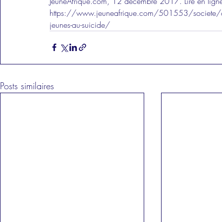
JeuneAfrique.com, 12 décembre 2017. Lire en ligne
https://www.jeuneafrique.com/501553/societe/algeri
jeunes-au-suicide/
Posts similaires