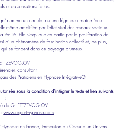
els et de sensations fortes.
nge" comme un canular ou une légende urbaine "peu 
le-même amplifiée par l’effet viral des réseaux sociaux. 
a réalité. Elle s’explique en partie par la prolifération de 
nsi d’un phénomène de fascination collectif et, de plus, 
s qui se fondent dans ce paysage brumeux.  
 ETTZEVOGLOV 
érencier
, 
consultant
çais des Praticiens en Hypnose Intégrative®
utorisée sous la condition d'intégrer le texte et lien suivants 
: 
lité de G. ETTZEVOGLOV
 : 
www.expert-hypnose.com
e l'Hypnose en France, Immersion au Coeur d'un Univers 