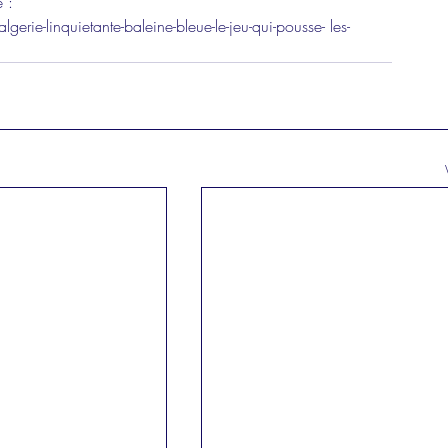
 : 
e-linquietante-baleine-bleue-le-jeu-qui-pousse- les-