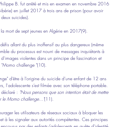
, Philippe B. fut arrêté et mis en examen en novembre 2016 
bérie) en juillet 2017 à trois ans de prison (pour avoir 
deux suicides). 
 la mort de sept jeunes en Algérie en 2017(9). 
 défis allant du plus inoffensif au plus dangereux (même 
mble du processus est nourri de messages inquiétants à 
 d’images violentes dans un principe de fascination et 
u "Momo challenge "(10).
ge" d’être à l’origine du suicide d’une enfant de 12 ans 
s, l'adolescente s’est filmée avec son téléphone portable. 
 déclaré : 
"Nous pensons que son intention était de mettre 
r le Momo challenge..."
(11).
rager les utilisateurs de réseaux sociaux à bloquer les 
 à les signaler aux autorités compétentes. Ces principes 
s encourus par des enfants/adolescents en quête d’identité, 