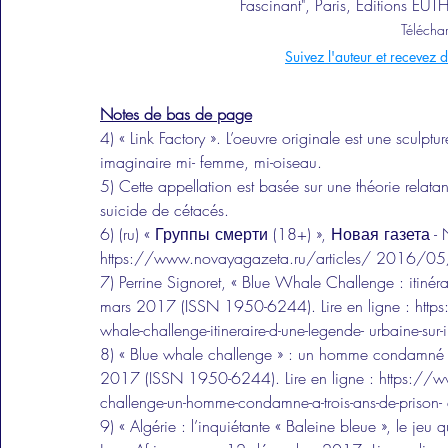
Fascinant", Paris, Éditions E
Télécha
Suivez l'auteur et recevez d
Notes de bas de page
4) « Link Factory ». L’oeuvre originale est une sculptur
imaginaire mi- femme, mi-oiseau.
5) Cette appellation est basée sur une théorie relat
suicide de cétacés.
6) (ru) « Группы смерти (18+) », Новая газета - 
https://www.novayagazeta.ru/articles/ 2016/05
7) Perrine Signoret, « Blue Whale Challenge : itinéra
mars 2017 (ISSN 1950-6244). Lire en ligne : ht
whale-challenge-itineraire-d-une-legende- urbaine-
8) « Blue whale challenge » : un homme condamné à t
2017 (ISSN 1950-6244). Lire en ligne : https://
challenge-un-homme-condamne-a-trois-ans-de-pris
9) « Algérie : l’inquiétante « Baleine bleue », le jeu