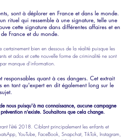
nts, sont à déplorer en France et dans le monde. 
n rituel qui ressemble à une signature, telle une 
uve cette signature dans différentes affaires et en 
s de France et du monde.
e certainement bien en dessous de la réalité puisque les 
nts et ados et cette nouvelle forme de criminalité ne sont 
s par manque d'information.
 et responsables quant à ces dangers. Cet extrait 
s en tant qu'expert en dit également long sur le 
sujet. 
ur de nous puisqu'à ma connaissance, aucune campagne 
 prévention n’existe. Souhaitons que cela change.
nt l’été 2018. Ciblant principalement les enfants et 
WhatsApp, YouTube, FaceBook, Snapchat, TikTok, Instagram, 