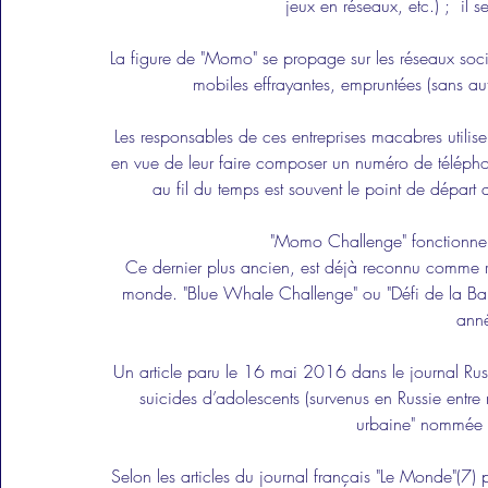
jeux en réseaux, etc.) ;  il 
La figure de "Momo" se propage sur les réseaux soc
mobiles effrayantes, empruntées (sans auto
Les responsables de ces entreprises macabres utilise
en vue de leur faire composer un numéro de téléph
au fil du temps est souvent le point de départ
"Momo Challenge" fonctionne
Ce dernier plus ancien, est déjà reconnu comme 
monde. "Blue Whale Challenge" ou "Défi de la Balei
ann
Un article paru le 16 mai 2016 dans le journal Rus
suicides d’adolescents (survenus en Russie entr
urbaine" nommée 
Selon les articles du journal français "Le Monde"(7) 