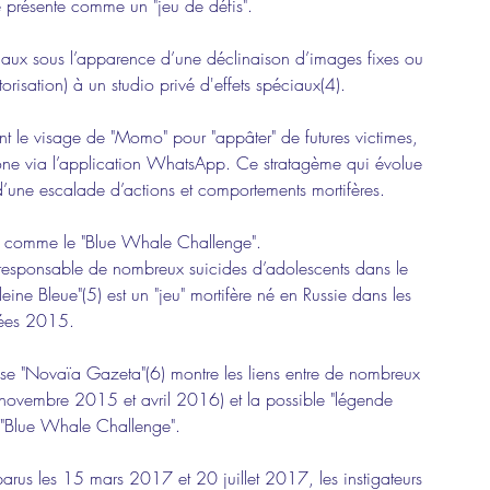
se présente comme un "jeu de défis".
iaux sous l’apparence d’une déclinaison d’images fixes ou 
risation) à un studio privé d'effets spéciaux(4).
nt le visage de "Momo" pour "appâter" de futures victimes, 
one via l’application WhatsApp. Ce stratagème qui évolue 
 d’une escalade d’actions et comportements mortifères.
 comme le "Blue Whale Challenge". 
responsable de nombreux suicides d’adolescents dans le 
ne Bleue"(5) est un "jeu" mortifère né en Russie dans les 
ées 2015. 
se "Novaïa Gazeta"(6) montre les liens entre de nombreux 
e novembre 2015 et avril 2016) et la possible "légende 
"Blue Whale Challenge".
parus les 15 mars 2017 et 20 juillet 2017, les instigateurs 