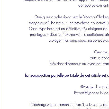
de repères existenti
Quelques articles évoquent le "Momo Challe
dangereuse", basée sur une psychose collective, el
Cette hypothèse est en définitive très éloignée de l
montages vidéos et "fake-news". Ils participent ai
protègent les principaux responsable
Gerome
Auteur, conf
Président d'honneur du Syndicat Fran
La reproduction partielle ou totale de cet article est a
©Article d'actua
Expert 
Hypnose Nice
Téléchargez gratuitement le livre "Les Dessous d