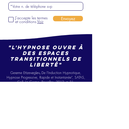
J’accepte les termes
Envoyez
et conditions
Voir
"L'hypnose ouvre à
des espaces
transitionne
ls
de
liberté"
Gerøme Ettzevøgløv
De l’Ind
ucti
on Hypno
tique,
,
Hypnose Progressive, Ra
pide
et Instantanée", SATAS,
Coll. Le Germe, Bruxelles, 2012, p.31.