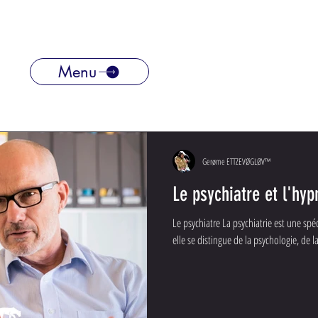
Menu
Gerøme ETTZEVØGLØV™
Le psychiatre et l'hy
Le psychiatre La psychiatrie est une spé
elle se distingue de la psychologie, de la