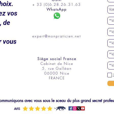
hoix.
+ 33 (0)6.28.26.31.63
WhatsApp
ez vos
, de
expert@monpraticien.net
r vous
Siège social France
Cabinet de Nice
5, rue Galléan
06000 Nice
FRANCE
mmuniquons avec vous sous le sceau du plus grand secret profes
AVIS