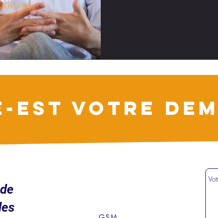
E-EST VOTRE DEM
ude
des
GSM