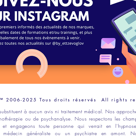
2006-2025 Tous droits réservés All rights r
substituent à aucun avis ni traitement médical. Nos approch
hothérapie
ou de
psychanalyse
. Nous respectons les
cham
et engageons toute personne qui verrait en l
'hypnos
un
médecin généraliste
ou un
psychiatre en amont
. N