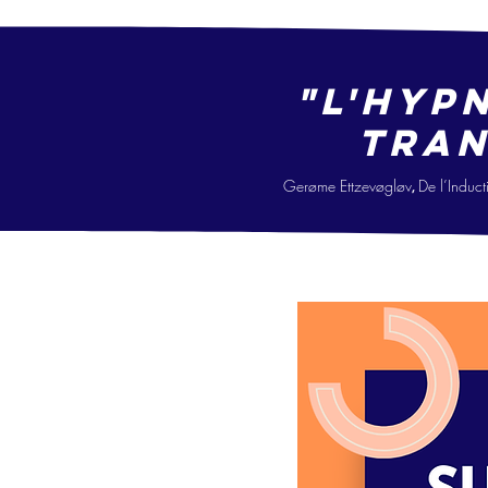
"L'hyp
tran
Gerøme Ettzevøgløv
De l’Ind
uct
,