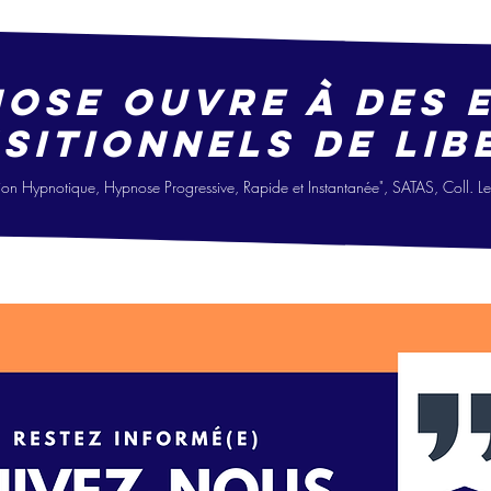
nose ouvre à des 
sitionne
ls
de lib
i
on Hypno
tique, Hypnose Progressive, Ra
pide
et Instantanée", SATAS, Coll. 