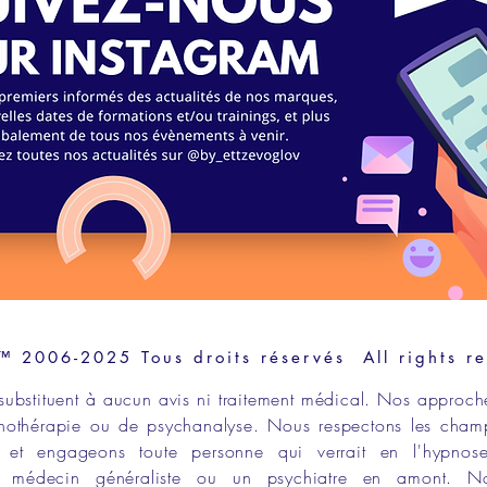
2006-2025 Tous droits réservés All rights r
substituent à aucun avis ni traitement médical. Nos approch
hothérapie
ou de
psychanalyse
. Nous respectons les
cham
et engageons toute personne qui verrait en l
'hypnos
un
médecin généraliste
ou un
psychiatre en amont
. N