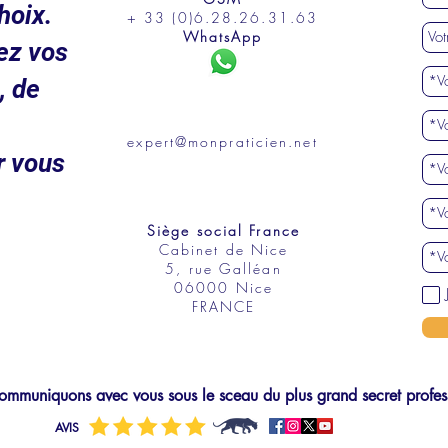
hoix.
+ 33 (0)6.28.26.31.63
WhatsApp
ez vos
, de
expert@monpraticien.net
r vous
Siège social France
Cabinet de Nice
5, rue Galléan
06000 Nice
FRANCE
mmuniquons avec vous sous le sceau du plus grand secret profes
AVIS