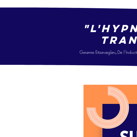
"L'hyp
tran
Gerøme Ettzevøgløv
De l’Ind
uct
,