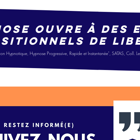
nose ouvre à des 
sitionne
ls
de lib
i
on Hypno
tique, Hypnose Progressive, Ra
pide
et Instantanée", SATAS, Coll. 