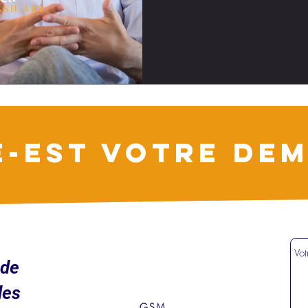
E-EST VOTRE DEM
ude
des
GSM