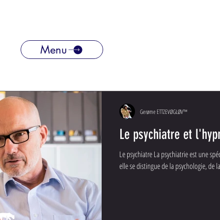
Menu
Gerøme ETTZEVØGLØV™
Le psychiatre et l'hy
Le psychiatre La psychiatrie est une spé
elle se distingue de la psychologie, de la