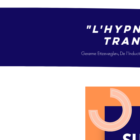
"L'hyp
tran
Gerøme Ettzevøgløv
De l’Ind
uct
,