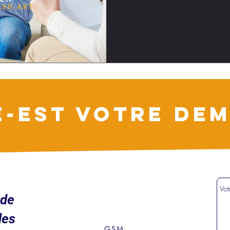
E-EST VOTRE DEM
ude
des
GSM