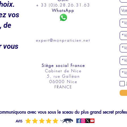
hoix.
+ 33 (0)6.28.26.31.63
WhatsApp
ez vos
, de
expert@monpraticien.net
r vous
Siège social France
Cabinet de Nice
5, rue Galléan
06000 Nice
FRANCE
mmuniquons avec vous sous le sceau du plus grand secret profes
AVIS