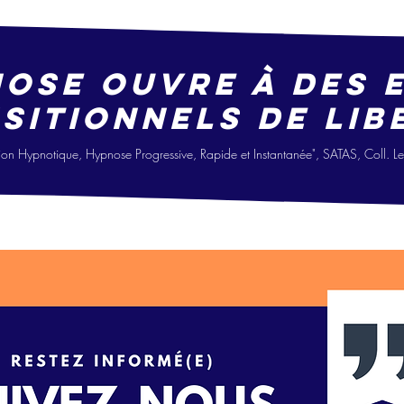
nose ouvre à des 
sitionne
ls
de lib
i
on Hypno
tique, Hypnose Progressive, Ra
pide
et Instantanée", SATAS, Coll. 