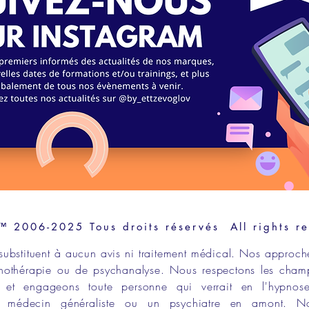
2006-2025 Tous droits réservés All rights r
substituent à aucun avis ni traitement médical. Nos approch
hothérapie
ou de
psychanalyse
. Nous respectons les
cham
et engageons toute personne qui verrait en l
'hypnos
un
médecin généraliste
ou un
psychiatre en amont
. N