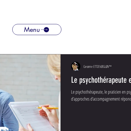
Menu
Gerøme ETTZEVØGLØV™
Le psychothérapeute e
Le psychothérapeute, le praticien en p
d’approches d’accompagnement répond