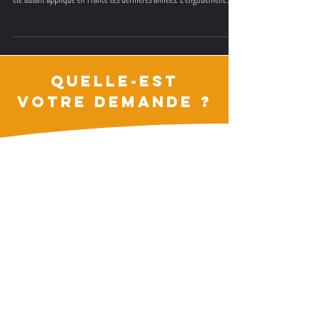
Inscrit dans la sagesse populaire, cet adage n’aura sans doute jamais
été autant appliqué en France ces dernières années. L’engouement...
QUELLE-EST
VOTRE DEMANDE ?
GSM
+ 33 (0)6.28.26.31.63
WhatsApp
expert@monpraticien.net