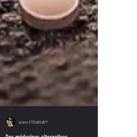
Gerøme ETTZEVØGLØV™