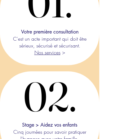
01.
01.
Votre première consultation
C'est un acte important qui doit être
sérieux, sécurisé et sécurisant.
Nos services
>
02.
02.
Stage > Aidez vos enfants​
Cinq journées pour savoir pratiquer
l'hypnose avec votre famille.