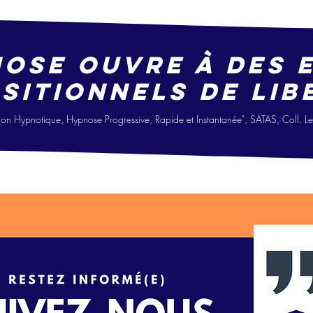
nose ouvre à des 
sitionne
ls
de lib
i
on Hypno
tique, Hypnose Progressive, Ra
pide
et Instantanée", SATAS, Coll. 