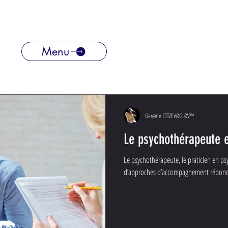
Menu
Gerøme ETTZEVØGLØV™
Le psychothérapeute e
Le psychothérapeute, le praticien en p
d’approches d’accompagnement répond