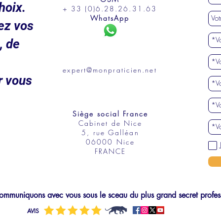
hoix.
+ 33 (0)6.28.26.31.63
WhatsApp
ez vos
, de
expert@monpraticien.net
r vous
Siège social France
Cabinet de Nice
5, rue Galléan
06000 Nice
FRANCE
mmuniquons avec vous sous le sceau du plus grand secret profes
AVIS