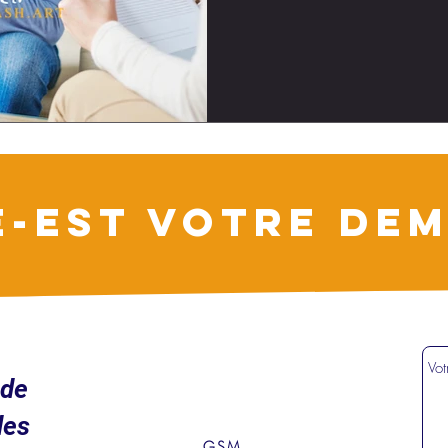
E-EST VOTRE DEM
ude
des
GSM