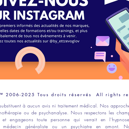
2006-2025 Tous droits réservés All rights r
substituent à aucun avis ni traitement médical. Nos approch
hothérapie
ou de
psychanalyse
. Nous respectons les
cham
et engageons toute personne qui verrait en l
'hypnos
un
médecin généraliste
ou un
psychiatre en amont
. N