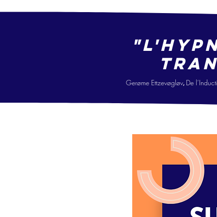
"L'hyp
tran
Gerøme Ettzevøgløv
De l’Ind
uct
,