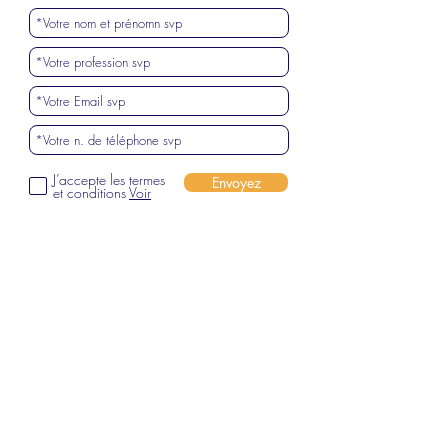
J’accepte les termes
Envoyez
et conditions
Voir
"L'hypnose ouvre à
des espaces
transitionne
ls
de
liberté"
Gerøme Ettzevøgløv
De l’Ind
ucti
on Hypno
tique,
,
Hypnose Progressive, Ra
pide
et Instantanée", SATAS,