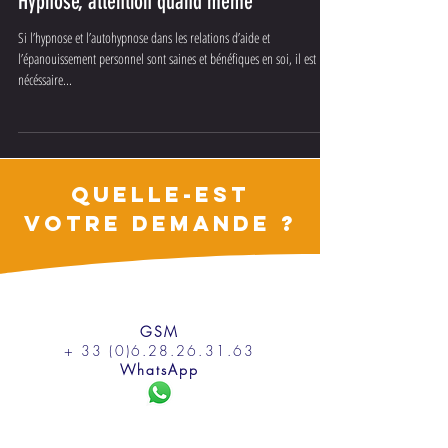
Gerøme ETTZEVØGLØV™
Hypnose, attention quand même
Si l’hypnose et l’autohypnose dans les relations d’aide et
l’épanouissement personnel sont saines et bénéfiques en soi, il est
nécéssaire...
QUELLE-EST
VOTRE DEMANDE ?
GSM
+ 33 (0)6.28.26.31.63
WhatsApp